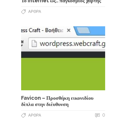
Το internet ως.. παγκόσμιος χάρτης
ΆΡΘΡΑ
Favicon – Προσθήκη εικονιδίου
δίπλα στην διέυθυνση
0
ΆΡΘΡΑ