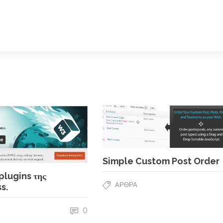
Simple Custom Post Order
plugins της
ΆΡΘΡΑ
s.
0