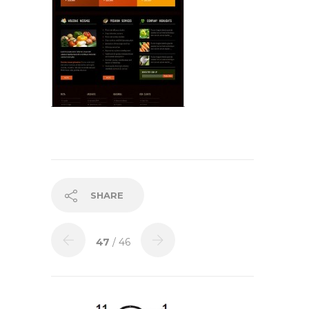
SHARE
47
/ 46