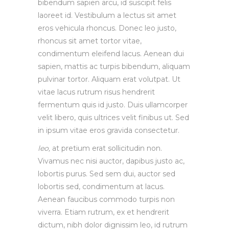
bibendum sapien arcu, id suscipit felis
laoreet id. Vestibulum a lectus sit amet
eros vehicula rhoncus. Donec leo justo,
rhoncus sit amet tortor vitae,
condimentum eleifend lacus. Aenean dui
sapien, mattis ac turpis bibendum, aliquam
pulvinar tortor. Aliquam erat volutpat. Ut
vitae lacus rutrum risus hendrerit
fermentum quis id justo. Duis ullamcorper
velit libero, quis ultrices velit finibus ut. Sed
in ipsum vitae eros gravida consectetur.
leo,
at pretium erat sollicitudin non.
Vivamus nec nisi auctor, dapibus justo ac,
lobortis purus. Sed sem dui, auctor sed
lobortis sed, condimentum at lacus.
Aenean faucibus commodo turpis non
viverra. Etiam rutrum, ex et hendrerit
dictum, nibh dolor dignissim leo, id rutrum